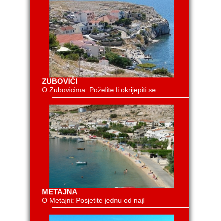
ZUBOVIĆI
O Zubovicima: Poželite li okrijepiti se
METAJNA
O Metajni: Posjetite jednu od najl