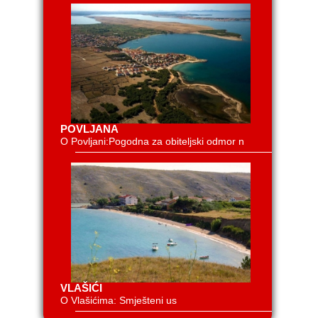
POVLJANA
O Povljani:Pogodna za obiteljski odmor n
VLAŠIĆI
O Vlašićima: Smješteni us