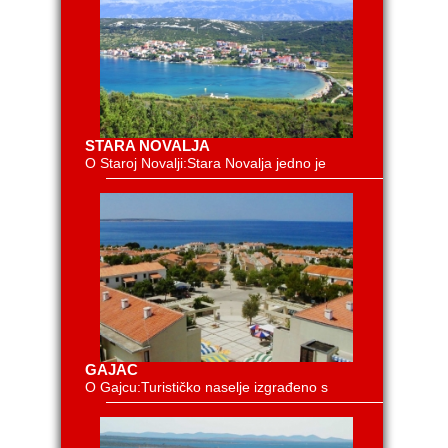
STARA NOVALJA
O Staroj Novalji:Stara Novalja jedno je
GAJAC
O Gajcu:Turističko naselje izgrađeno s