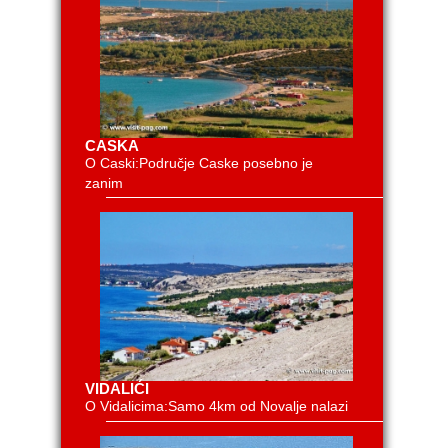
CASKA
O Caski:Područje Caske posebno je
zanim
VIDALIĆI
O Vidalicima:Samo 4km od Novalje nalazi