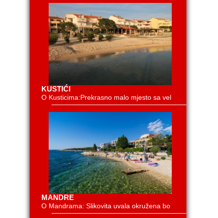
KUSTIĆI
O Kusticima:Prekrasno malo mjesto sa vel
MANDRE
O Mandrama: Slikovita uvala okružena bo