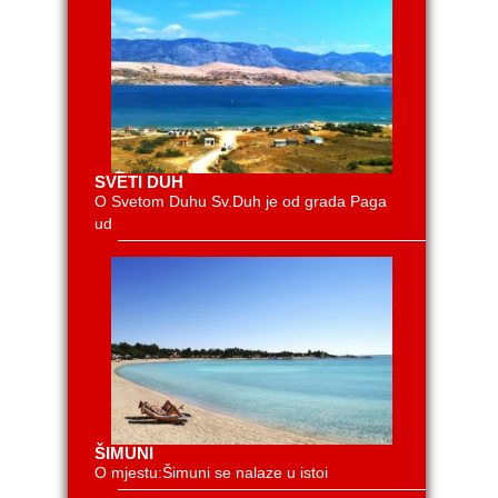
SVETI DUH
O Svetom Duhu Sv.Duh je od grada Paga
ud
ŠIMUNI
O mjestu:Šimuni se nalaze u istoi