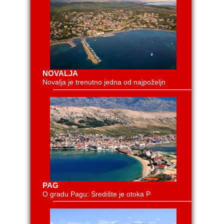
NOVALJA
Novalja je trenutno jedna od najpoželjn
PAG
O gradu Pagu: Središte je otoka P